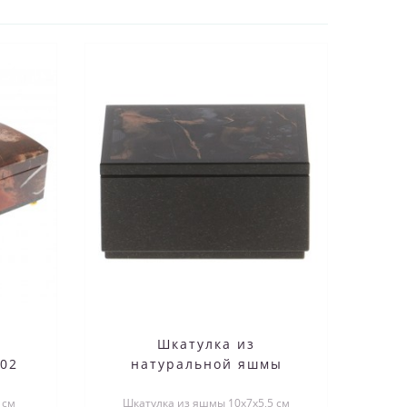
Шкатулка из
002
натуральной яшмы
10х7х5,5 см / шкатулка
 см
Шкатулка из яшмы 10х7х5,5 см
для ювелирных