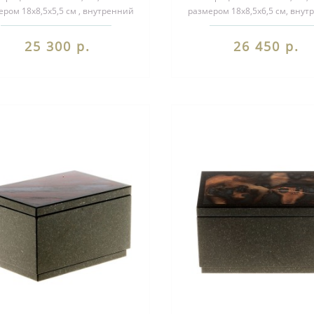
ером 18х8,5х5,5 см , внутренний
размером 18х8,5х6,5 см, вну
змер 16х7х2,5 см и весом 1000
размер 16х7х3 см и весом 
г.Шк..
г.Шкату..
25 300 р.
26 450 р.