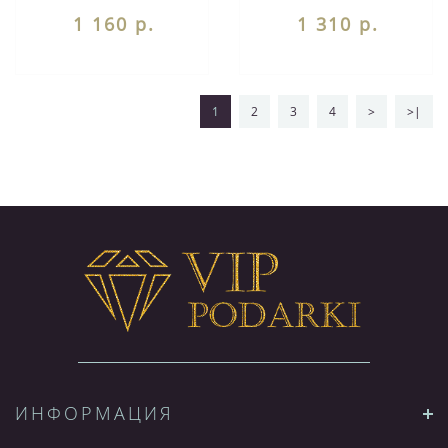
жельбертит 127802
зеленый аппатит
1 160 р.
1 310 р.
2,8х1,3х5 см 129300
1
2
3
4
>
>|
ИНФОРМАЦИЯ