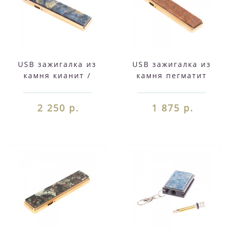
USB зажигалка из
USB зажигалка из
камня кианит /
камня пегматит
Подарочная
126702
зажигалка /
2 250 р.
1 875 р.
Электрическая
импульсная
сенсорная юсб
зажигалка для
сигарет