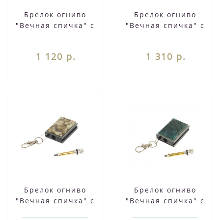
Брелок огниво
Брелок огниво
"Вечная спичка" с
"Вечная спичка" с
накладкой из камня
накладкой из камня
жадеит 2,8х1,3х5 см
желтый
1 120 р.
1 310 р.
129296
аппатит2,8х1,3х5 см
129294
Брелок огниво
Брелок огниво
"Вечная спичка" с
"Вечная спичка" с
накладкой из камня
накладкой из камня