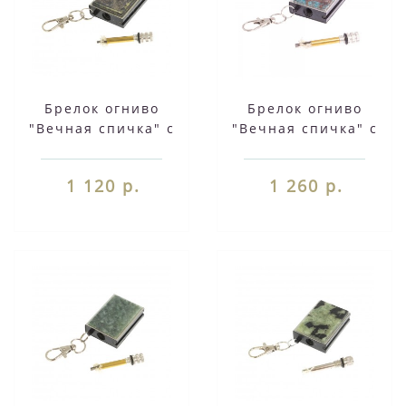
Брелок огниво
Брелок огниво
"Вечная спичка" с
"Вечная спичка" с
накладкой из камня
накладкой из камня
борнит 2,8х1,3х5 см
голубой аппатит
1 120 р.
1 260 р.
129305
126693