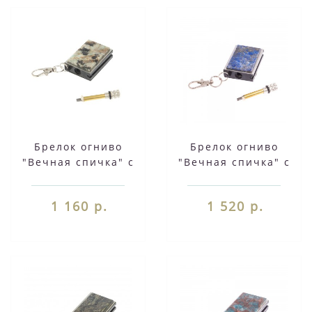
Брелок огниво
Брелок огниво
"Вечная спичка" с
"Вечная спичка" с
накладкой из камня
накладкой из камня
амазонит дымчатый
афганского лазурита
1 160 р.
1 520 р.
кварц 127801
2,8х1,3х5 см 126691