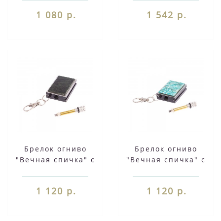
авантюрин 2,8х1,3х5
азурит 129072
1 080 р.
1 542 р.
см 126697
Брелок огниво
Брелок огниво
"Вечная спичка" с
"Вечная спичка" с
накладкой из камня
накладкой из камня
актиновит 2,8х1,3х5
амазонит 2,8х1,3х5
1 120 р.
1 120 р.
см 126695
см 126687