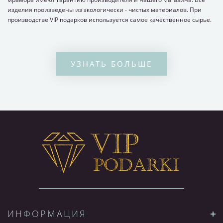
изделия произведены из экологически - чистых материалов. При
производстве VIP подарков используется самое качественное сырье.
Письменные наборы из мрамора можно купить с бесплатной
доставкой по Москве. Телефон для быстрого заказа +7(495) 726-92-59
УЗНАТЬ БОЛЬШЕ
ИНФОРМАЦИЯ