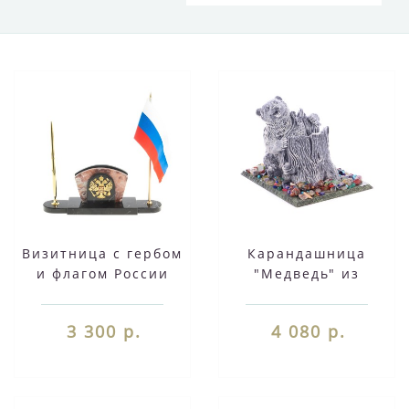
Визитница с гербом
Карандашница
и флагом России
"Медведь" из
креноид 117259
мрамолита 118992
3 300 р.
4 080 р.