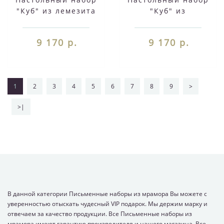
"Куб" из лемезита
"Куб" из
натурального
мрамора 120101
9 170 р.
9 170 р.
1
2
3
4
5
6
7
8
9
>
>|
В данной категории Письменные наборы из мрамора Вы можете с
уверенностью отыскать чудесный VIP подарок. Мы держим марку и
отвечаем за качество продукции. Все Письменные наборы из
мрамора имеют гарантию производителя и нашего магазина. Все