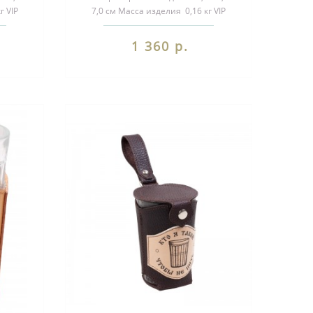
г VIP
7,0 см Масса изделия 0,16 кг VIP
и..
подарки Стаканы в чехлах и..
1 360 р.