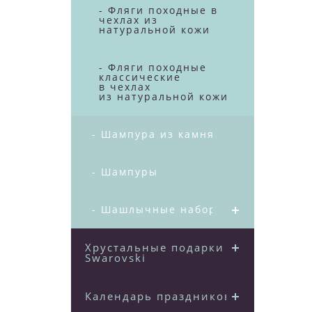
- Фляги походные в
чехлах из
натуральной кожи
- Фляги походные
классические
в чехлах
из натуральной кожи
- Шампура из камня
- Шампуры
- Шашлычные наборы
Хрустальные подарки
Swarovski
Календарь праздников