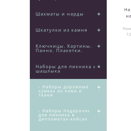
На
Шахматы и нарды
н
ч
Разм
Шкатулки из камня
7,
п
Ключницы. Картины.
Панно. Плакетки.
Наборы для пикника и
шашлыка
- Наборы дорожные в
сумках из кожи и
ткани
- Наборы подарочные
для пикника в
дипломатах-кейсах