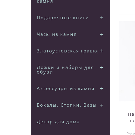
камня
Подарочные книги
Часы из камня
Златоустовская гравюра
Ложки и наборы для
обуви
Аксессуары из камня
Бокалы. Стопки. Вазы
На
н
Декор для дома
ч
Разм