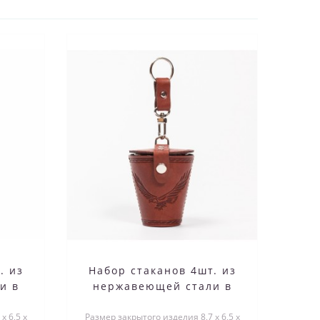
. из
Набор стаканов 4шт. из
и в
нержавеющей стали в
ной
чехле из натуральной
х 6,5 х
Размер закрытого изделия 8,7 х 6,5 х
кожи