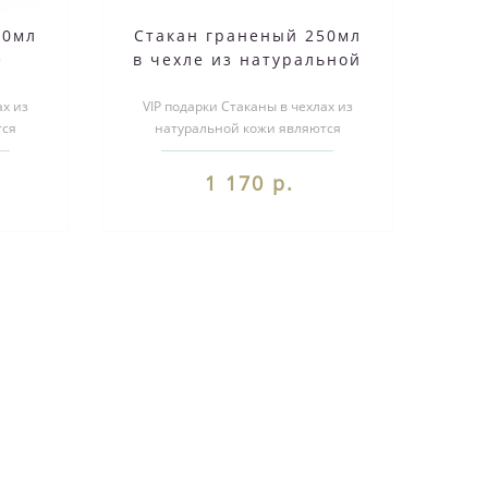
50мл
Стакан граненый 250мл
е
в чехле из натуральной
ожи
кожи
ах из
VIP подарки Стаканы в чехлах из
тся
натуральной кожи являются
билей.
незабываемым подарком на любой
праздник...
1 170 р.