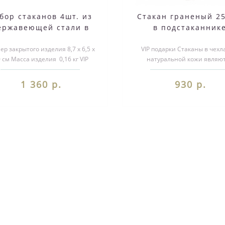
бор стаканов 4шт. из
Стакан граненый 2
ержавеющей стали в
в подстаканник
ехле из натуральной
из натуральной к
ер закрытого изделия 8,7 х 6,5 х
кожи
VIP подарки Стаканы в чехл
0 см Масса изделия 0,16 кг VIP
натуральной кожи являю
одарки Стаканы в чехлах и..
великолепным подарком на ю
Выбирая..
1 360 р.
930 р.