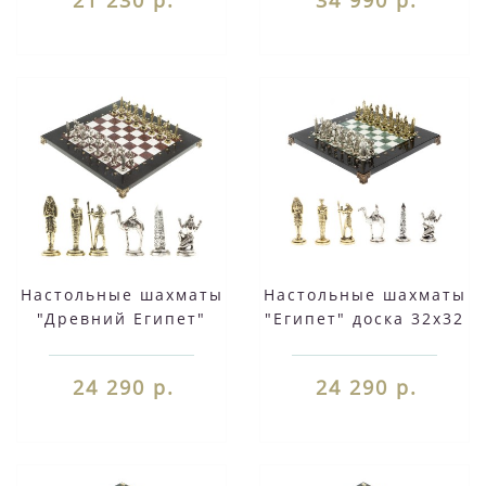
фигуры
фигуры
металлические
металлические
Настольные шахматы
Настольные шахматы
"Древний Египет"
"Египет" доска 32х32
доска 32х32 см из
см из мрамора и
камня мрамор
змеевика 127724
24 290 р.
24 290 р.
лемезит фигуры
металлические