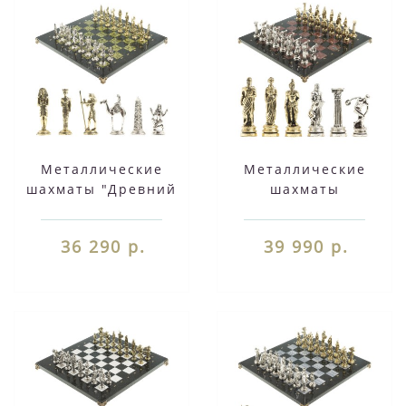
Металлические
Металлические
шахматы "Древний
шахматы
Египет" доска 40х40
"Олимпийские игры"
см каменная из
доска 44х44 см
36 290 р.
39 990 р.
змеевика
камень креноид