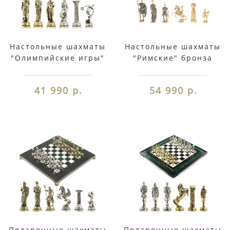
Настольные шахматы
Настольные шахматы
"Олимпийские игры"
"Римские" бронза
доска 44х44 см
шабровский змеевик
камень мрамор
40х40 см 126828
41 990 р.
54 990 р.
змеевик фигуры
металлические
Подарочные шахматы
Подарочные шахматы