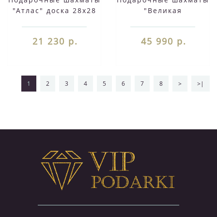
"Атлас" доска 28х28
"Великая
см из камня мрамор
Отечественная
змеевик фигуры
война" доска 47х47
21 230 р.
45 990 р.
металлические
см из натурального
камня змеевик
фигуры
металлические
1
2
3
4
5
6
7
8
>
>|