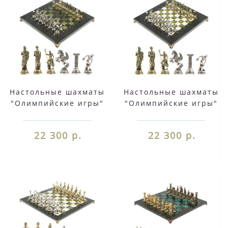
Настольные шахматы
Настольные шахматы
"Олимпийские игры"
"Олимпийские игры"
доска 28х28 см из
доска 28х28 см из
камня змеевик
камня мрамор
22 300 р.
22 300 р.
фигуры
змеевик фигуры
металлические
металлические