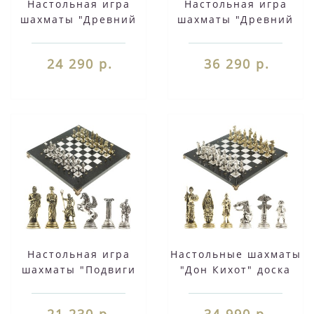
Настольная игра
Настольная игра
шахматы "Древний
шахматы "Древний
Египет" доска 32х32
Египет" доска 40х40
см из камня креноид
см камень мрамор
24 290 р.
36 290 р.
фигуры
змеевик фигуры
металлические
металлические
Настольная игра
Настольные шахматы
шахматы "Подвиги
"Дон Кихот" доска
Геракла" доска 28х28
40х40 см камень
см из камня мрамор
мрамор змеевик
21 230 р.
34 990 р.