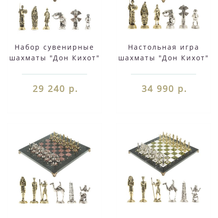
Набор сувенирные
Настольная игра
шахматы "Дон Кихот"
шахматы "Дон Кихот"
доска 36х36 см
доска 40х40 см
камень мрамор
каменная (мрамор
29 240 р.
34 990 р.
змеевик фигуры
змеевик) фигуры
металлические
металлические