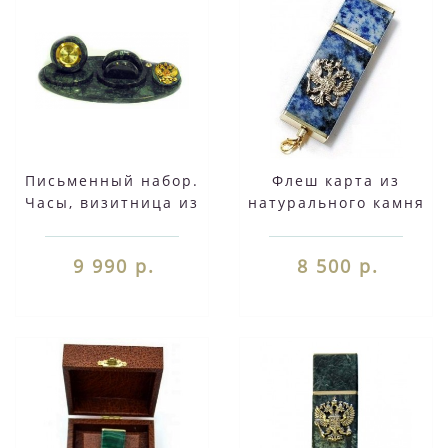
Письменный набор.
Флеш карта из
Часы, визитница из
натурального камня
мрамора ММ 010
(Лазурит,
итальянский и белый
9 990 р.
8 500 р.
мрамор яшма)