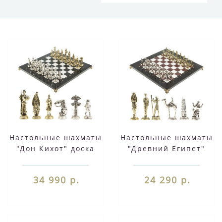
Настольные шахматы
Настольные шахматы
"Дон Кихот" доска
"Древний Египет"
40х40 см камень
доска 32х32 см из
мрамор змеевик
камня мрамор
34 990 р.
24 290 р.
фигуры
лемезит фигуры
металлические
металлические