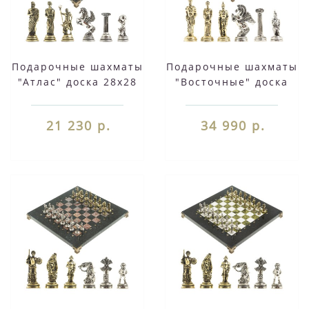
Подарочные шахматы
Подарочные шахматы
"Атлас" доска 28х28
"Восточные" доска
см из камня мрамор
40х40 см камень
змеевик фигуры
мрамор фигуры
21 230 р.
34 990 р.
металлические
металл