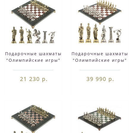
Подарочные шахматы
Подарочные шахматы
"Олимпийские игры"
"Олимпийские игры"
доска 28х28 см из
доска 44х44 см
камня лемезит
камень мрамор
21 230 р.
39 990 р.
мрамор фигуры
лемезит фигуры
металлические
металлические