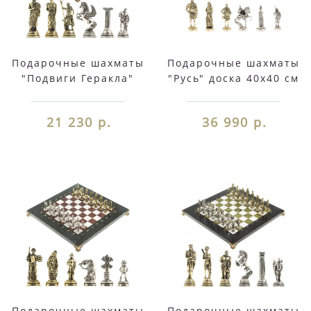
Подарочные шахматы
Подарочные шахматы
"Подвиги Геракла"
"Русь" доска 40х40 см
доска 28х28 см из
мрамор шабровский
камня креноид
змеевик 126830
21 230 р.
36 990 р.
змеевик фигуры
металлические
Подарочные шахматы
Подарочные шахматы