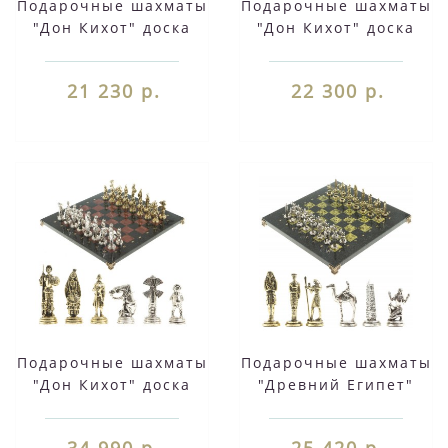
Подарочные шахматы
Подарочные шахматы
"Дон Кихот" доска
"Дон Кихот" доска
28х28 см из камня
28х28 см из камня
креноид змеевик
мрамор змеевик
21 230 р.
22 300 р.
фигуры
фигуры
металлические
металлические
Подарочные шахматы
Подарочные шахматы
"Дон Кихот" доска
"Древний Египет"
40х40 см камень
доска 32х32 см из
лемезит змеевик
камня змеевик
34 990 р.
25 420 р.