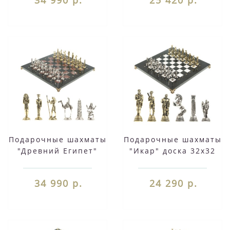
фигуры
фигуры
металлические
металлические
Подарочные шахматы
Подарочные шахматы
"Древний Египет"
"Икар" доска 32х32
доска 40х40 см
см из камня мрамор
камень креноид
змеевик фигуры
34 990 р.
24 290 р.
змеевик фигуры
металлические
металлические