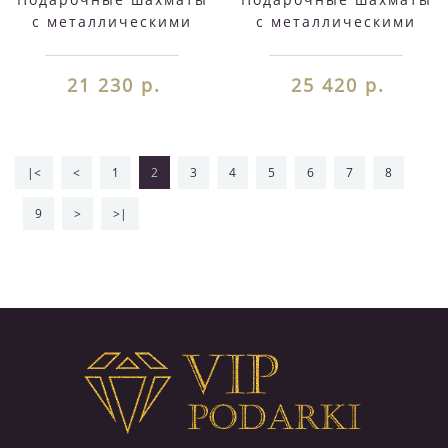
с металлическими
с металлическими
фигурами "Дон
фигурами "Икар"
Кихот" доска 28х28
доска 32х32 см из
21 230 р.
25 420 р.
см из камня лемезит
камня мрамор
мрамор
змеевик
|<
<
1
2
3
4
5
6
7
8
9
>
>|