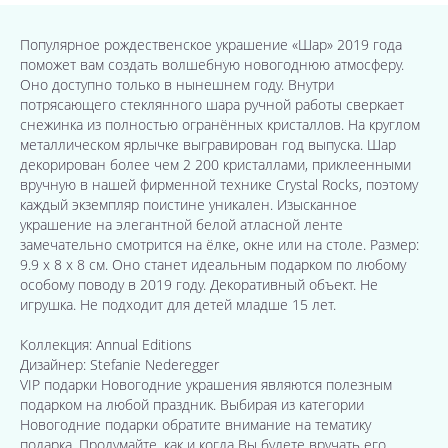
Популярное рождественское украшение «Шар» 2019 года
поможет вам создать волшебную новогоднюю атмосферу.
Оно доступно только в нынешнем году. Внутри
потрясающего стеклянного шара ручной работы сверкает
снежинка из полностью огранённых кристаллов. На круглом
металлическом ярлычке выгравирован год выпуска. Шар
декорирован более чем 2 200 кристаллами, приклеенными
вручную в нашей фирменной технике Crystal Rocks, поэтому
каждый экземпляр поистине уникален. Изысканное
украшение на элегантной белой атласной ленте
замечательно смотрится на ёлке, окне или на столе. Размер:
9.9 x 8 x 8 см. Оно станет идеальным подарком по любому
особому поводу в 2019 году. Декоративный объект. Не
игрушка. Не подходит для детей младше 15 лет.
Коллекция: Annual Editions
Дизайнер: Stefanie Nederegger
VIP подарки Новогодние украшения являются полезным
подарком на любой праздник. Выбирая из категории
Новогодние подарки обратите внимание на тематику
подарка. Продумайте, как и когда Вы будете вручать его.