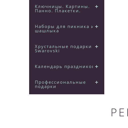
Ключницы. Картины.
Панно. Плакетки.
Наборы для пикника и
шашлыка
Хрустальные подарки
Swarovski
Календарь праздников
Профессиональные
подарки
РЕ