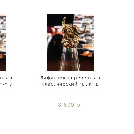
ртыш
Лафитник-перевертыш
лк" в
Классический "Бык" в
овке
деревянной упаковке
(Hanter)
8 600 р.