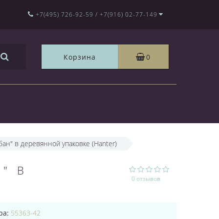
+7(495) 726-92-59 / +7(916) 02-77-149
Корзина
0
ан" в деревянной упаковке (Hanter)
" В
0 отзывов
ра:
55363-42