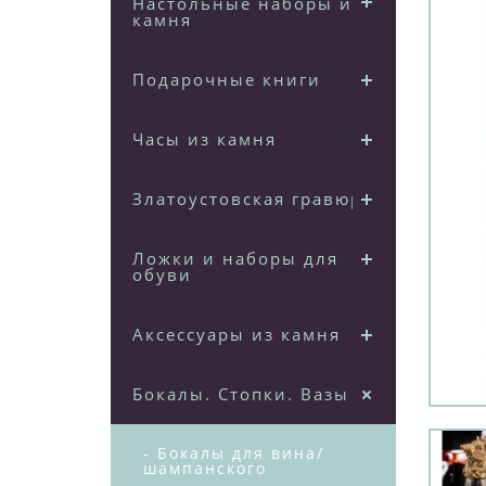
Настольные наборы из
камня
Подарочные книги
Часы из камня
Златоустовская гравюра
Ложки и наборы для
обуви
Аксессуары из камня
Бокалы. Стопки. Вазы
- Бокалы для вина/
шампанского