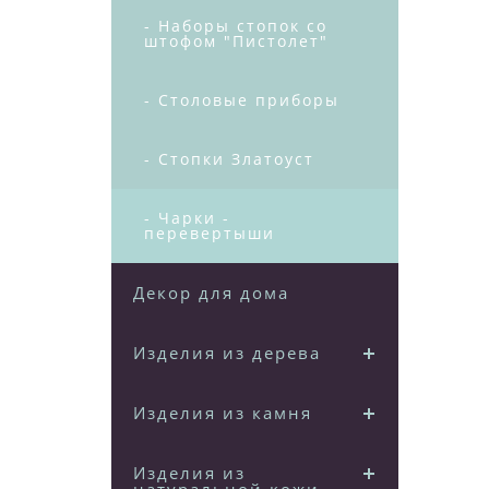
- Наборы стопок со
штофом "Пистолет"
- Столовые приборы
- Стопки Златоуст
- Чарки -
перевертыши
Декор для дома
Изделия из дерева
Изделия из камня
Изделия из