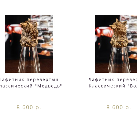
Лафитник-перевертыш
Лафитник-переве
лассический "Медведь"
Классический "Во
в деревянной упаковке
деревянной упак
(Hanter)
(Hanter)
8 600 р.
8 600 р.