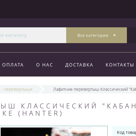
Все категории
ОПЛАТА
О НАС
ДОСТАВКА
КОНТАКТЫ
и - перевертыши
Лафитник-перевертыш Классический "Каб
ЫШ КЛАССИЧЕСКИЙ "КАБАН
КЕ (HANTER)
Код това