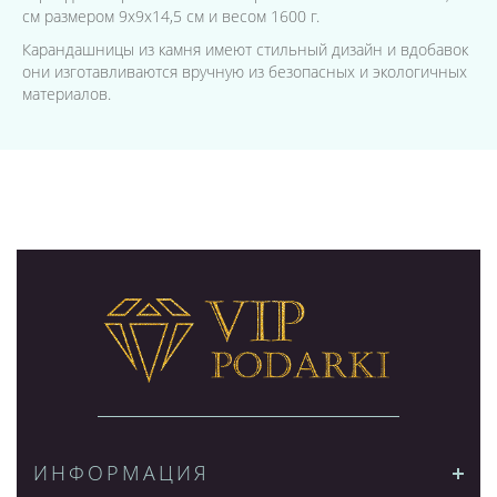
см размером 9х9х14,5 см и весом 1600 г.
Карандашницы из камня имеют стильный дизайн и вдобавок
они изготавливаются вручную из безопасных и экологичных
материалов.
ИНФОРМАЦИЯ