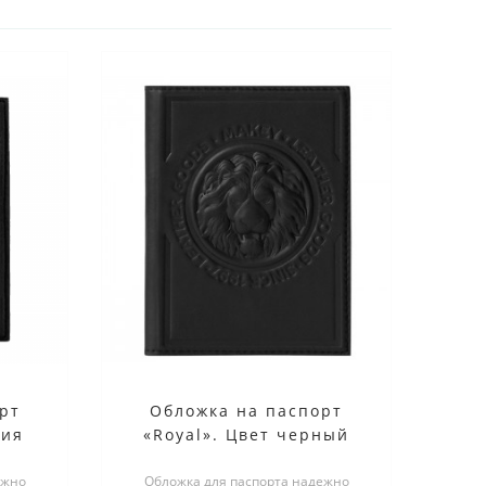
рт
Обложка на паспорт
сия
«Royal». Цвет черный
ежно
Обложка для паспорта надежно