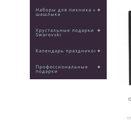
Наборы для пикника и
шашлыка
Хрустальные подарки
Swarovski
Календарь праздников
Профессиональные
подарки
Об
пов