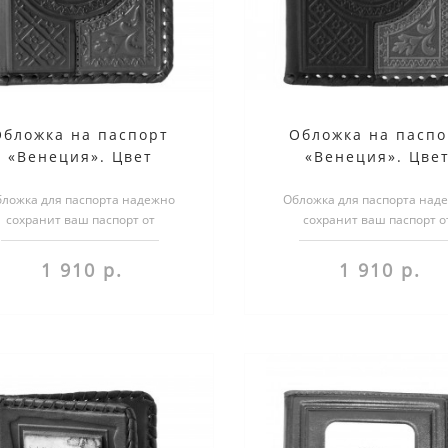
Обложка на паспорт
Обложка на паспо
«Венеция». Цвет
«Венеция». Цве
коричнево-зеленый
коричнево-оранже
ложка для паспорта надежно
Обложка для паспорта над
сохранит ваш паспорт от
сохранит ваш паспорт о
реждений. Более того, обложка
повреждений. Более того, о
несет в себе н..
несет в себе н..
1 910 р.
1 910 р.