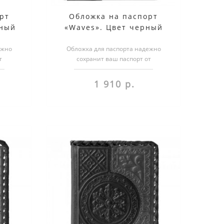
рт
Обложка на паспорт
сный
«Waves». Цвет черный
ежно
Обложка для паспорта надежно
т
сохранит ваш паспорт от
бложка
повреждений. Более того, обложка
несет в себе н..
1 910 р.