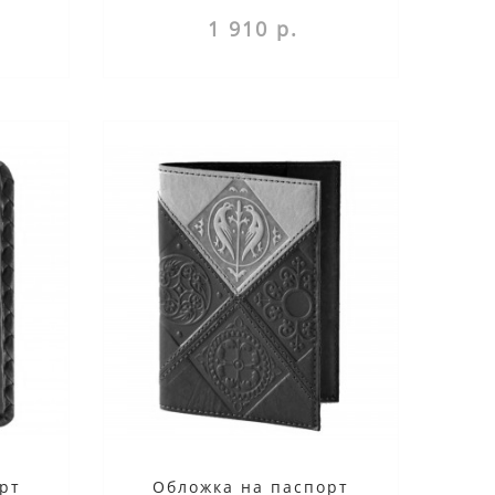
несет в себе н..
1 910 р.
рт
Обложка на паспорт