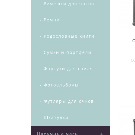
- Ремешки для часов
- Ремни
- Родословные книги
- Сумки и портфели
Об
- Фартуки для гриля
пов
- Фотоальбомы
- Футляры для очков
- Шкатулки
Наручные часы