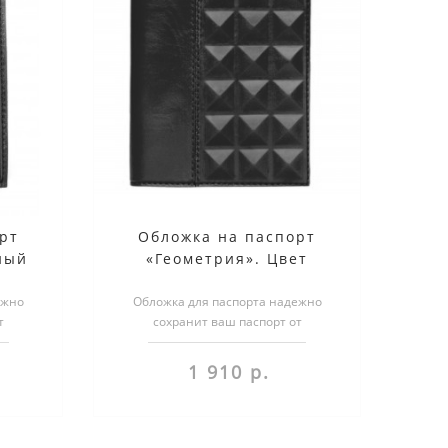
рт
Обложка на паспорт
ный
«Геометрия». Цвет
красный
ежно
Обложка для паспорта надежно
т
сохранит ваш паспорт от
бложка
повреждений. Более того, обложка
несет в себе н..
1 910 р.