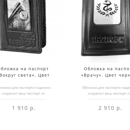
Обложка на паспорт
Обложка на паспо
Вокруг света». Цвет
«Врачу». Цвет чер
коричневый
ложка для паспорта надежно
Обложка для паспорта над
сохранит ваш паспорт от
сохранит ваш паспорт о
реждений. Более того, обложка
повреждений. Более того, о
несет в себе н..
несет в себе н..
1 910 р.
2 910 р.