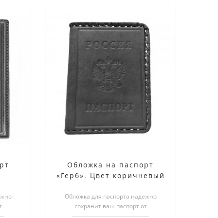
рт
Обложка на паспорт
«Герб». Цвет коричневый
ежно
Обложка для паспорта надежно
т
сохранит ваш паспорт от
бложка
повреждений. Более того, обложка