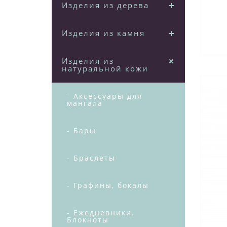
Изделия из дерева
пов
Изделия из камня
Изделия из
натуральной кожи
- Аксессуары для
мангала
- Бары
- Браслеты
- Графины, бокалы
- Ежедневники.
Блокноты