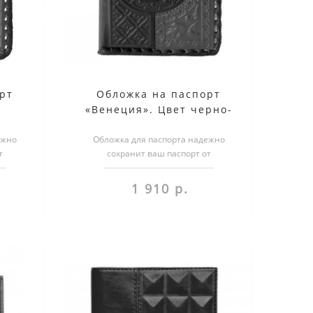
рт
Обложка на паспорт
т
«Венеция». Цвет черно-
вый
красный
ежно
Обложка для паспорта надежно
т
сохранит ваш паспорт от
бложка
повреждений. Более того, обложка
несет в себе н..
1 910 р.