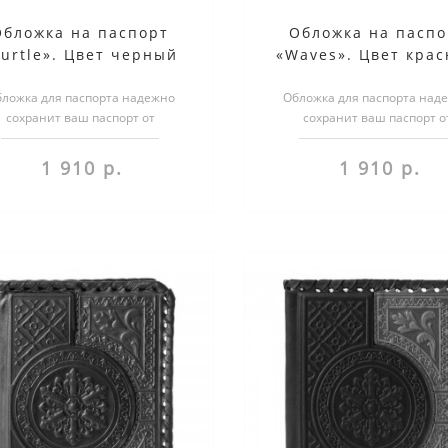
Обложка на паспорт
Обложка на паспо
Turtle». Цвет черный
«Waves». Цвет кра
ложка для паспорта надежно
Обложка для паспорта над
сохранит ваш паспорт от
сохранит ваш паспорт о
реждений. Более того, обложка
повреждений. Более того, о
несет в себе н..
несет в себе н..
1 910 р.
1 910 р.