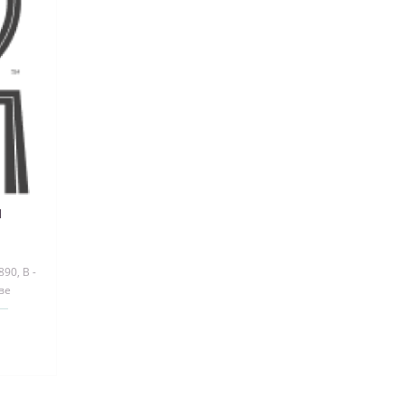
1
90, B -
ве
при