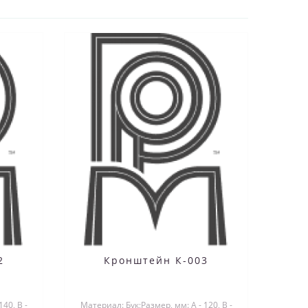
2
Кронштейн К-003
40, B -
Материал: Бук;Размер, мм: А - 120, B -