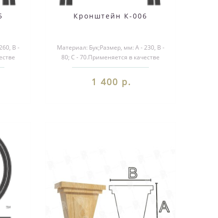
5
Кронштейн К-006
60, B -
Материал: Бук;Размер, мм: А - 230, B -
честве
80; С - 70.Применяется в качестве
и ..
декоративного элемента при ..
1 400 р.