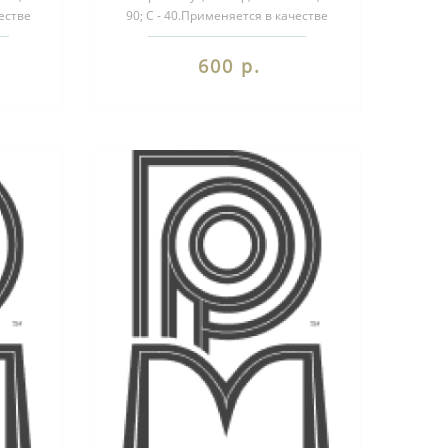
честве
90; С - 40.Применяется в качестве
и ..
декоративного элемента при ..
600 р.