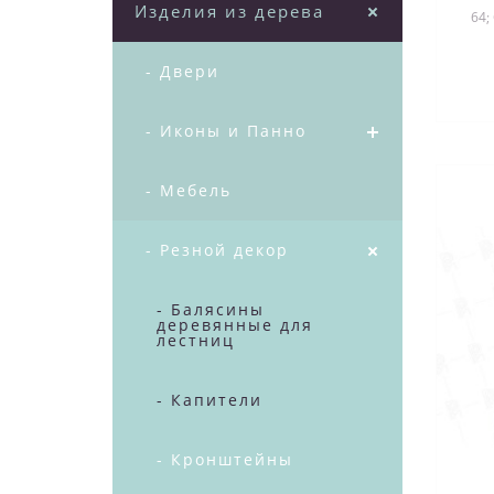
Изделия из дерева
64;
д
- Двери
- Иконы и Панно
- Мебель
- Резной декор
- Балясины
деревянные для
лестниц
- Капители
- Кронштейны