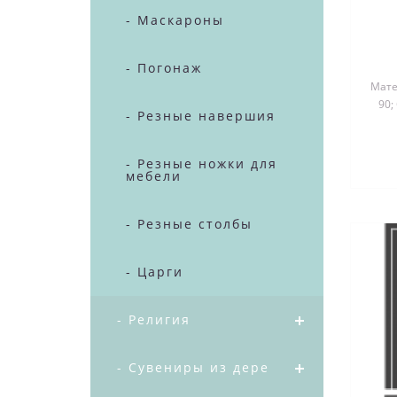
- Маскароны
- Погонаж
Матер
90;
- Резные навершия
д
- Резные ножки для
мебели
- Резные столбы
- Царги
- Религия
- Сувениры из дерева