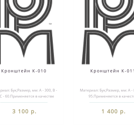
Кронштейн К-010
Кронштейн К-01
иал: Бук;Размер, мм: А - 300, B -
Материал: Бук;Размер, мм: А - 8
 С - 60.Применяется в качестве
95.Применяется в качест
екоративного элемента при ..
декоративного элемента 
изготовл..
3 100 р.
1 400 р.