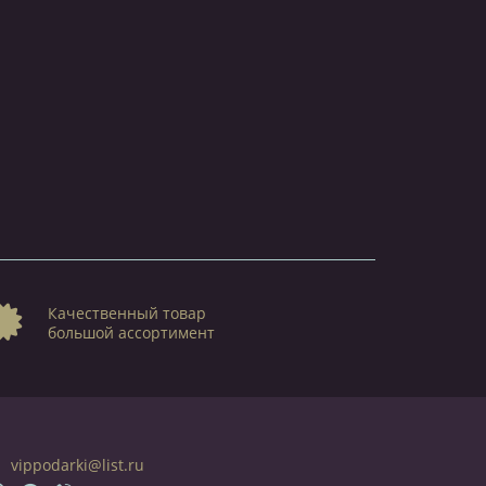
Качественный товар
большой ассортимент
vippodarki@list.ru