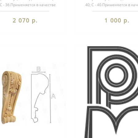
 С - 36.Применяется в качестве
40; С - 40.Применяется в ка
екоративного элемента при ..
декоративного элемента пр
2 070 р.
1 000 р.