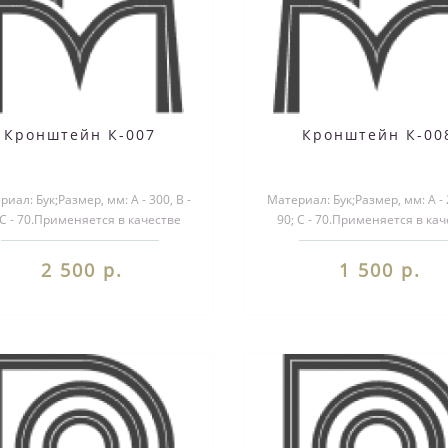
Кронштейн К-007
Кронштейн К-00
иал: Бук;Размер, мм: А - 300, B -
Материал: Бук;Размер, мм: А - 2
 С - 70.Применяется в качестве
90; С - 70.Применяется в ка
екоративного элемента при ..
декоративного элемента пр
2 500 р.
1 500 р.