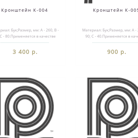
Кронштейн К-004
Кронштейн К-00
иал: Бук;Размер, мм: А - 260, B -
Материал: Бук;Размер, мм: А - 2
 С - 80.Применяется в качестве
90; С - 40.Применяется в ка
екоративного элемента при ..
декоративного элемента пр
3 400 р.
900 р.