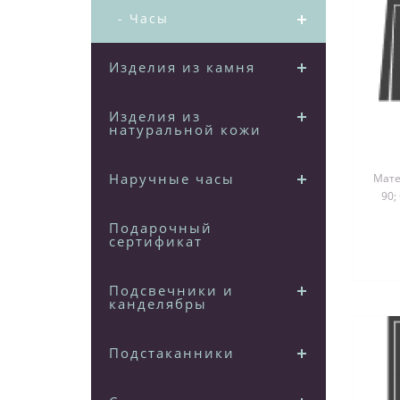
- Часы
Изделия из камня
Изделия из
натуральной кожи
Наручные часы
Матер
90;
д
Подарочный
сертификат
Подсвечники и
канделябры
Подстаканники