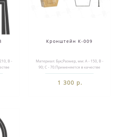
8
Кронштейн К-009
10, B -
Материал: Бук;Размер, мм: А - 150, B -
честве
90; С - 70.Применяется в качестве
и ..
декоративного элемента при ..
1 300 р.