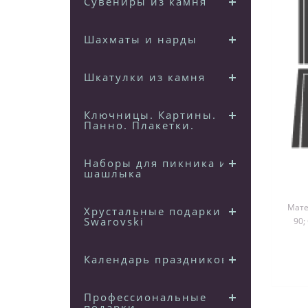
Сувениры из камня
Шахматы и нарды
Шкатулки из камня
Ключницы. Картины.
Панно. Плакетки.
Наборы для пикника и
шашлыка
Матер
Хрустальные подарки
Swarovski
90;
д
Календарь праздников
Профессиональные
подарки